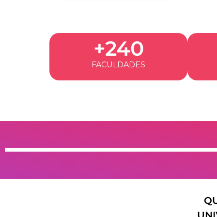
+240
FACULDADES
QU
UNI