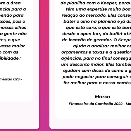
de planilha com o Keeper, porque eles
têm uma expertise muito boa em
relação ao mercado. Eles conseguem
bater o olho na planilha e já dizer o
que está caro, o que está barato,
desde o open bar, do buffet até taxa
de locação de gerador. O Keeper nos
ajuda a analisar melhor os
orçamentos e taxas e a questionar as
agências, para no final conseguirmos
um desconto maior. Eles também nos
ajudam com dicas de como a gente
pode negociar para conseguir o que
for melhor para a nossa comissão. “
Marco
Financeiro da Comissão 2022 - Mauá