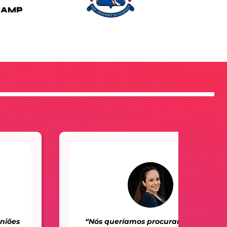
“Nós queríamos procurar a melhor
Qu