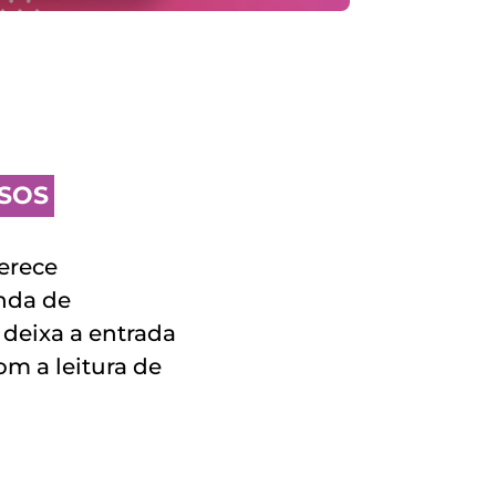
SSOS
erece 
nda de 
 deixa a entrada 
om a leitura de 