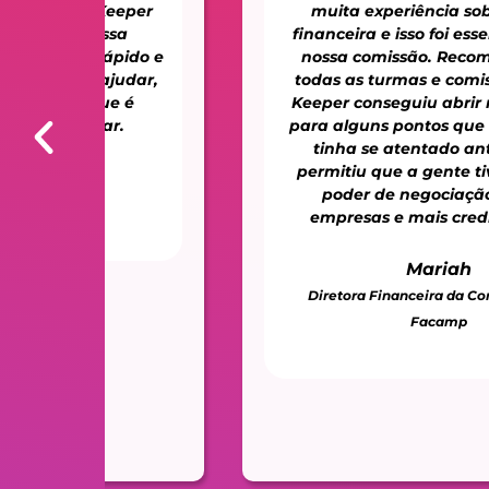
er
muita experiência sobre a área
financeira e isso foi essencial para a
o e
nossa comissão. Recomendo para
ar,
todas as turmas e comissões, pois o
Keeper conseguiu abrir nossos olhos
para alguns pontos que a gente não
tinha se atentado antes, o que
permitiu que a gente tivesse maior
poder de negociação com as
empresas e mais credibilidade."
Mariah
Diretora Financeira da Comissão 023 -
Facamp