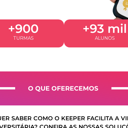
+900
+93 mil
TURMAS
ALUNOS
O QUE OFERECEMOS
ER SABER COMO O KEEPER FACILITA A V
VERSITÁRIA? CONFIRA AS NOSSAS SOLUÇ