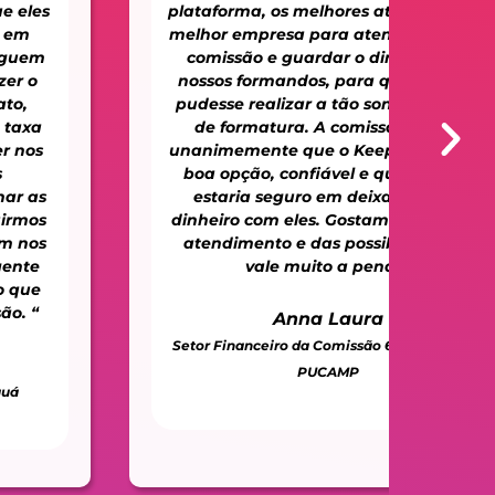
plataforma, os melhores atendentes, a
Kee
melhor empresa para atender a nossa
aux
comissão e guardar o dinheiro dos
e
nossos formandos, para que a gente
su
pudesse realizar a tão sonhada festa
i
de formatura. A comissão achou
unanimemente que o Keeper era uma
boa opção, confiável e que a gente
estaria seguro em deixar o nosso
Pre
dinheiro com eles. Gostamos muito do
atendimento e das possibilidades –
vale muito a pena. “
Anna Laura
Setor Financeiro da Comissão 69 de Direito -
PUCAMP