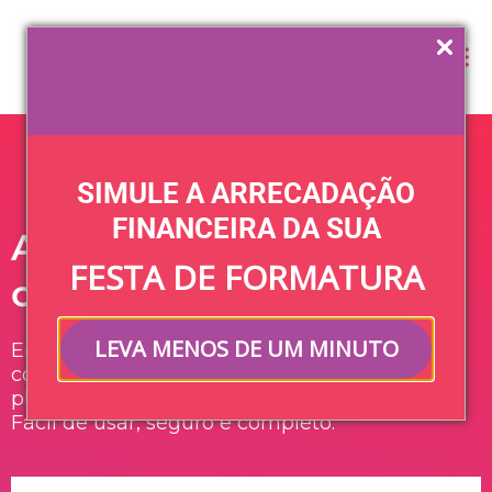
Login
SIMULE A ARRECADAÇÃO
FINANCEIRA DA SUA
A formatura dos sonhos
FESTA DE FORMATURA
com a ajuda do Keeper
LEVA MENOS DE UM MINUTO
Em uma única plataforma, tudo o que a
comissão precisa pra arrecadar dinheiro e
planejar uma festa de formatura inesquecível.
Fácil de usar, seguro e completo.