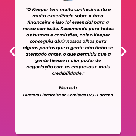
"O Keeper tem muito conhecimento e
“E
ara
muita experiência sobre a área
pl
.
financeira e isso foi essencial para a
um
pre
nossa comissão. Recomendo para todas
m
a
as turmas e comissões, pois o Keeper
na
il
conseguiu abrir nossos olhos para
q
alguns pontos que a gente não tinha se
bu
atentado antes, o que permitiu que a
K
gente tivesse maior poder de
negociação com as empresas e mais
a
credibilidade."
p
Mariah
Diretora Financeira da Comissão 023 - Facamp