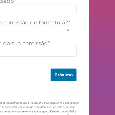
tsapp*
da comissão de formatura?*
m da sua comissão?
Próximo
ogias semelhantes para melhorar a sua experiência em nossos
 e recomendar conteúdo de seu interesse. Ao utilizar nossos
a com tal monitoramento e aceita que o Keeper use os dados