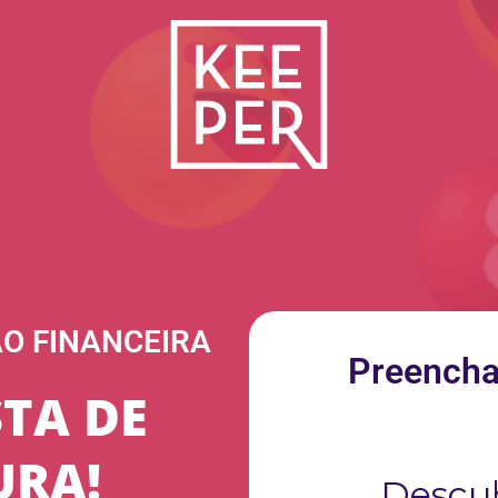
O FINANCEIRA
Preencha
STA DE
RA!
Descu