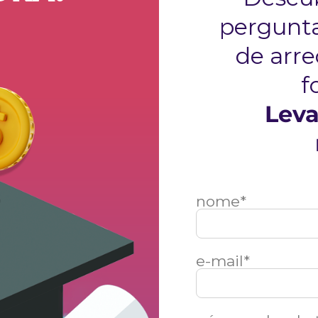
pergunta
de arr
f
Leva
nome*
e-mail*