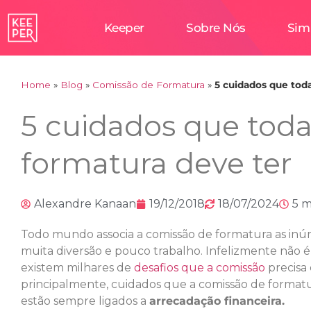
Keeper
Sobre Nós
Sim
Home
»
Blog
»
Comissão de Formatura
»
5 cuidados que tod
5 cuidados que tod
formatura deve ter
Alexandre Kanaan
19/12/2018
18/07/2024
5 m
Todo mundo associa a comissão de formatura as inúm
muita diversão e pouco trabalho. Infelizmente não é
existem milhares de
desafios que a comissão
precisa 
principalmente, cuidados que a comissão de formatur
estão sempre ligados a
arrecadação financeira.