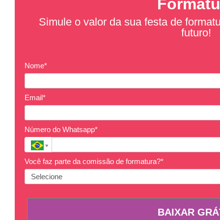
Formatu
Simule o valor da sua festa de format
futuro!
Nome*
Email*
Número do Whatsapp*
Você faz parte da comissão de formatura?*
BAIXAR GRÁ