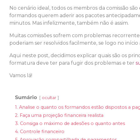
No cenário ideal, todos os membros da comissão são e
formandos querem aderir aos pacotes antecipadame
minutos. Mas infelizmente, também não é assim.
Muitas comissões sofrem com problemas recorrentes 
poderiam ser resolvidos facilmente, se logo no início
Aqui neste post, decidimos explicar quais são os pri
formatura deve ter para fugir dos problemas e ter
s
Vamos lá!
Sumário
ocultar
1. Analise o quanto os formandos estão dispostos a pa
2. Faça uma projeção financeira realista
3. Consiga o máximo de adesões o quanto antes
4. Controle financeiro
5. Aprovação compartilhada de pagamentos