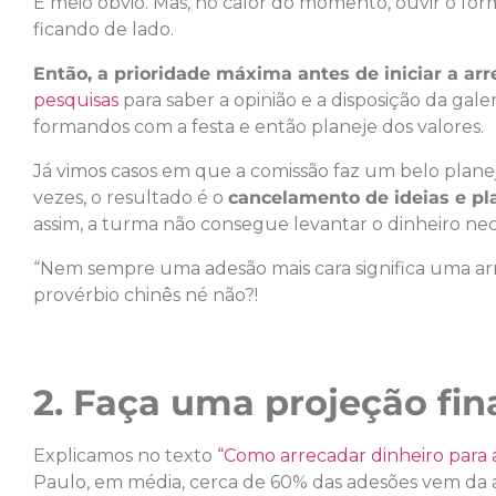
É meio óbvio. Mas, no calor do momento, ouvir o fo
ficando de lado.
Então, a prioridade máxima antes de iniciar a ar
pesquisas
para saber a opinião e a disposição da gale
formandos com a festa e então planeje dos valores.
Já vimos casos em que a comissão faz um belo plane
vezes, o resultado é o
cancelamento de ideias e p
assim, a turma não consegue levantar o dinheiro nec
“Nem sempre uma adesão mais cara significa uma ar
provérbio chinês né não?!
2. Faça uma projeção fina
Explicamos no texto
“Como arrecadar dinheiro para 
Paulo, em média, cerca de 60% das adesões vem da 