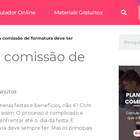
ulador Online
Materiais Gratuitos
a comissão de formatura deve ter
a comissão de
inutos
eras festas e benefícios, não é? Com
 assim. O processo é complicado e
enfrentar até o dia da festa. E
a deve sempre ter. Mas os principais