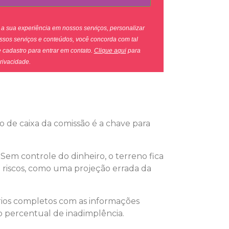
a sua experiência em nossos serviços, personalizar
ossos serviços e conteúdos, você concorda com tal
 cadastro para entrar em contato.
Clique aqui
para
rivacidade.
 de caixa da comissão é a chave para
 Sem controle do dinheiro, o terreno fica
e riscos, como uma projeção errada da
órios completos com as informações
 percentual de inadimplência.