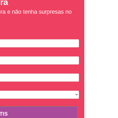
ra
ura e não tenha surpresas no
TIS