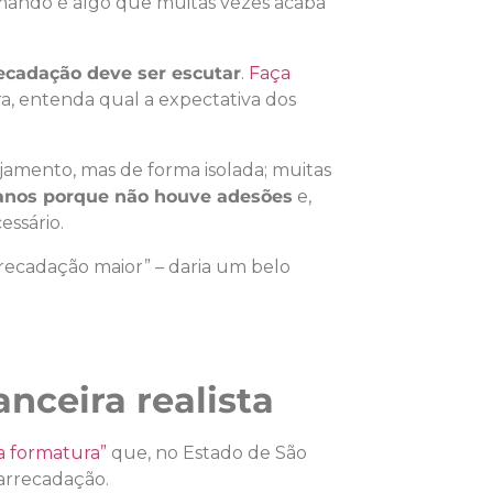
rmando é algo que muitas vezes acaba
recadação deve ser escutar
.
Faça
ra, entenda qual a expectativa dos
jamento, mas de forma isolada; muitas
lanos porque não houve adesões
e,
essário.
recadação maior” – daria um belo
nceira realista
a formatura”
que, no Estado de São
arrecadação.