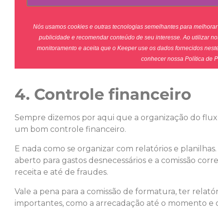
Nós usamos cookies e outras tecnologias semelhantes para melhorar 
publicidade e recomendar conteúdo de seu interesse. Ao utilizar n
monitoramento e aceita que o Keeper use os dados fornecidos neste
conhecer nossa Política de P
4. Controle financeiro
Sempre dizemos por aqui que a organização do fluxo
um bom controle financeiro.
E nada como se organizar com relatórios e planilhas.
aberto para gastos desnecessários e a comissão corr
receita e até de fraudes.
Vale a pena para a comissão de formatura, ter relat
importantes, como a arrecadação até o momento e o