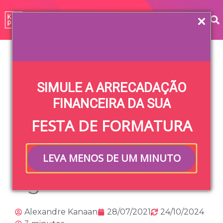
Home
»
Blog
»
Comissão de Formatura
»
Chegou a hora
de criar a comissão de formatura! E agora?
SIMULE A ARRECADAÇÃO
Chegou a hora de
FINANCEIRA DA SUA
FESTA DE FORMATURA
criar a comissão
de formatura! E
LEVA MENOS DE UM MINUTO
agora?
Alexandre Kanaan
28/07/2021
24/10/2024