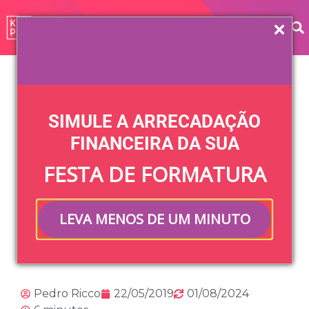
Home
»
Blog
»
Gestão Financeira
»
Como identificar se
a empresa tem um Banco de Formaturas?
SIMULE A ARRECADAÇÃO
Como identificar
FINANCEIRA DA SUA
FESTA DE FORMATURA
se a empresa tem
um Banco de
LEVA MENOS DE UM MINUTO
Formaturas?
Pedro Ricco
22/05/2019
01/08/2024