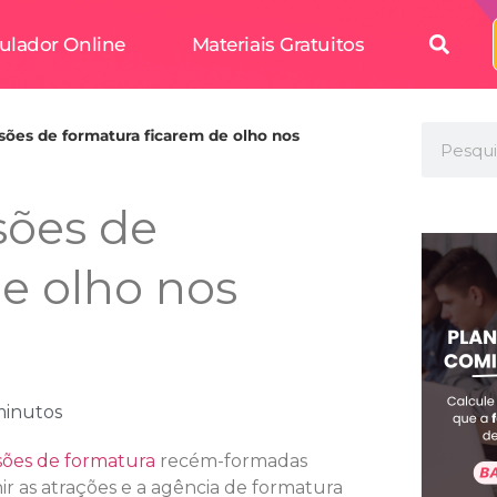
ulador Online
Materiais Gratuitos
sões de formatura ficarem de olho nos
sões de
e olho nos
minutos
sões de formatura
recém-formadas
r as atrações e a agência de formatura