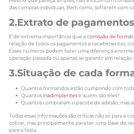
Mesmo que pareça simples, não é incomum comissõ
das compras individuais. Bem como, sofrerem com cal
2.Extrato de pagamentos
É de extrema importância que a
comissão de format
relação de todos os pagamentos e recebimentos, co
Esses números podem fazer uma diferença enorme se
operação passada ou apenas se garantir em relação a
3.Situação de cada form
Quantos formandos estão cumprindo com toda
Quantos
inadimplentes
e quem são eles?
Quantos compraram o pacote de adesão, mas 
Todas essas informações são críticas não só para a
cobrar, mas principalmente para ter uma base de re
para a festa.