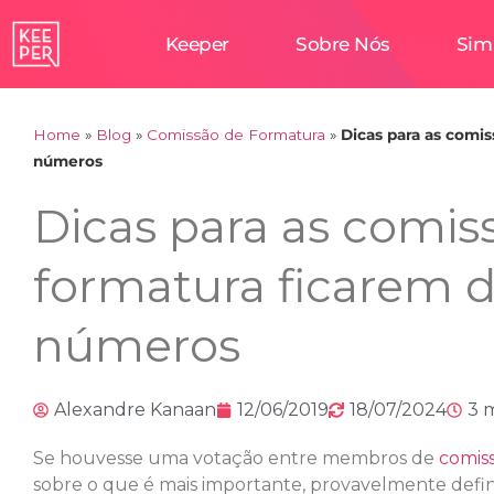
Keeper
Sobre Nós
Sim
Home
»
Blog
»
Comissão de Formatura
»
Dicas para as comis
números
Dicas para as comis
formatura ficarem d
números
Alexandre Kanaan
12/06/2019
18/07/2024
3 
Se houvesse uma votação entre membros de
comis
sobre o que é mais importante, provavelmente defini