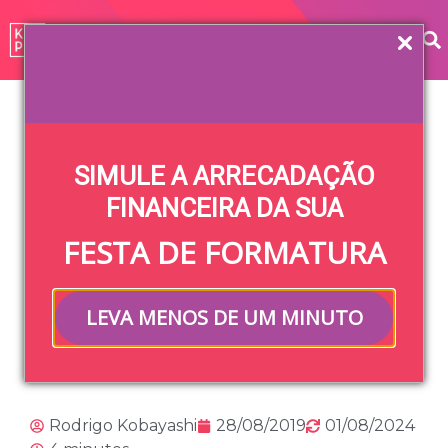
Home
»
Blog
»
Vida Universitária
»
Dicas para você
aproveitar ao máximo a sua vida universitária
SIMULE A ARRECADAÇÃO
Dicas para você
FINANCEIRA DA SUA
FESTA DE FORMATURA
aproveitar ao
máximo a sua vida
LEVA MENOS DE UM MINUTO
universitária
Rodrigo Kobayashi
28/08/2019
01/08/2024