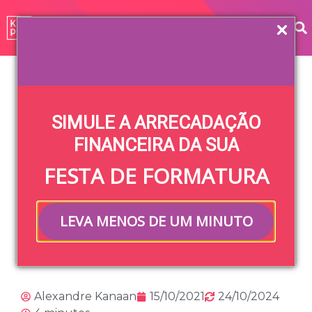
Home
»
Blog
»
Keeper Formaturas
»
O que é preciso
para começar uma comissão de formatura?
SIMULE A ARRECADAÇÃO
O que é preciso
FINANCEIRA DA SUA
FESTA DE FORMATURA
para começar
uma comissão de
LEVA MENOS DE UM MINUTO
formatura?
Alexandre Kanaan
15/10/2021
24/10/2024