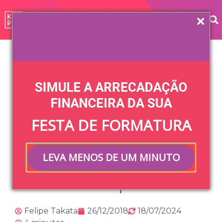
Home
»
Blog
»
Festa
»
Margem de lucro das empresas
de eventos: como não ser explorado
SIMULE A ARRECADAÇÃO
Margem de lucro
FINANCEIRA DA SUA
FESTA DE FORMATURA
das empresas de
eventos: como
LEVA MENOS DE UM MINUTO
não ser explorado
Felipe Takata
26/12/2018
18/07/2024