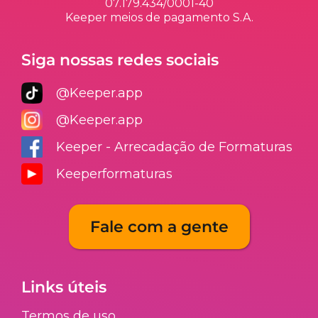
07.179.434/0001-40
Keeper meios de pagamento S.A.
Siga nossas redes sociais
@Keeper.app
@Keeper.app
Keeper - Arrecadação de Formaturas
Keeperformaturas
Fale com a gente
Links úteis
Termos de uso