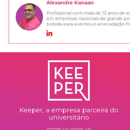
Alexandre Kanaan
Profissional com mais de 12 anos de 
em empresas nacionais de grande po
bebida para eventos e arrecadação fi
Keeper, a empresa parceira do
universitário