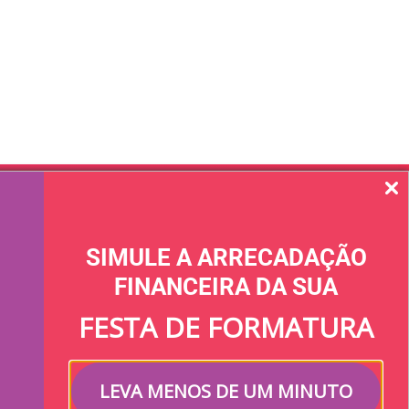
Links úteis
Termos de uso
SIMULE A ARRECADAÇÃO
Política de privacidade
FINANCEIRA DA SUA
Regulamento arranjo de pagamento​
FESTA DE FORMATURA
FAQ​
Email: ola@keeper.com.br
LEVA MENOS DE UM MINUTO