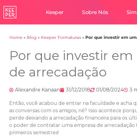
Keeper
Sobre Nós
Sim
Home
»
Blog
»
Keeper Formaturas
»
Por que investir em u
Por que investir e
de arrecadação
Alexandre Kanaan
31/12/2018
01/08/2024
3 
Então, você acabou de entrar na faculdade e acha q
as conversas com os amigos, né? Isso acontece por
perde deixando a arrecadação financeira para os últ
o poder de contratar uma empresa de arrecadação f
primeiros semestres!