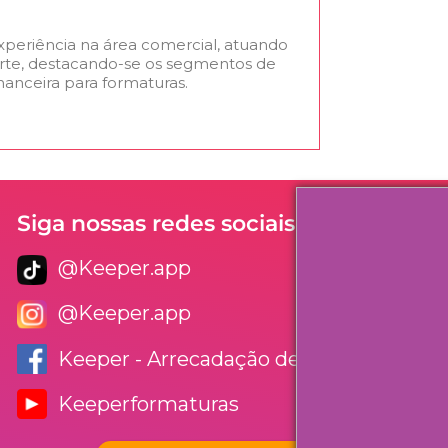
experiência na área comercial, atuando
rte, destacando-se os segmentos de
nanceira para formaturas.
Siga nossas redes sociais
@Keeper.app
@Keeper.app
Keeper - Arrecadação de Formaturas
Keeperformaturas