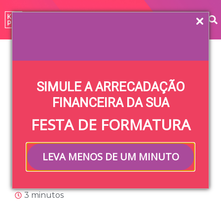
Home
»
Blog
»
Comissão de Formatura
»
Redes sociais:
4 jeitos de usá-las na arredacação
SIMULE A ARRECADAÇÃO
Redes sociais: 4
FINANCEIRA DA SUA
FESTA DE FORMATURA
jeitos de usá-las
na arredacação
LEVA MENOS DE UM MINUTO
Alexandre Kanaan
28/03/2022
18/07/2024
3 minutos