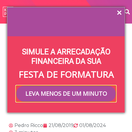
Home
»
Blog
»
Gestão Financeira
»
Razões para optar
por vendas online no rolê da faculdade
SIMULE A ARRECADAÇÃO
Razões para optar
FINANCEIRA DA SUA
FESTA DE FORMATURA
por vendas online
no rolê da
LEVA MENOS DE UM MINUTO
faculdade
Pedro Ricco
21/08/2019
01/08/2024