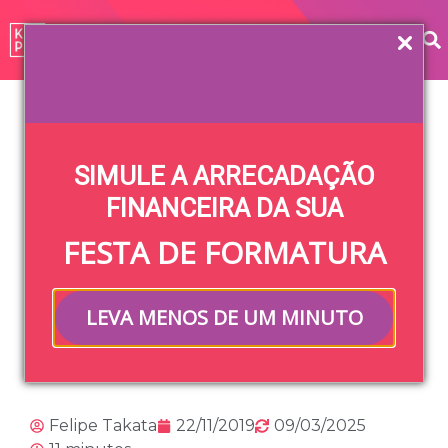
Home
»
Blog
»
Festa
»
Ideias para formatura: 5 formas
de inovar na sua festa
SIMULE A ARRECADAÇÃO
Ideias para
FINANCEIRA DA SUA
FESTA DE FORMATURA
formatura: 5
formas de inovar
LEVA MENOS DE UM MINUTO
na sua festa
Felipe Takata
22/11/2019
09/03/2025