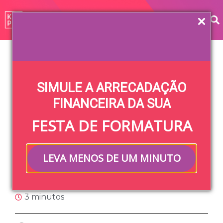
Home
»
Blog
»
Formatura
»
O dia de formatura perfeito
para ela!
SIMULE A ARRECADAÇÃO
O dia de
FINANCEIRA DA SUA
FESTA DE FORMATURA
formatura perfeito
para ela!
LEVA MENOS DE UM MINUTO
Felipe Takata
11/08/2021
18/07/2024
3 minutos