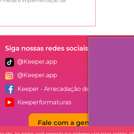
e metas e implementação da
Siga nossas redes sociais
@Keeper.app
@Keeper.app
Keeper - Arrecadação de Formaturas
Keeperformaturas
Fale com a gente
o site. Ao aceitar, você concorda que podemos usar esses cookies. Cliq