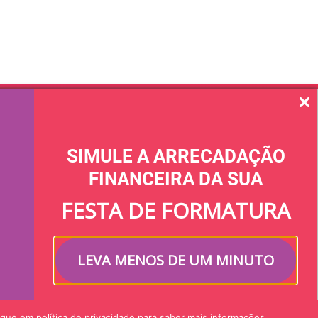
Links úteis
Termos de uso
SIMULE A ARRECADAÇÃO
Política de privacidade
FINANCEIRA DA SUA
Regulamento arranjo de pagamento​
FESTA DE FORMATURA
FAQ​
Email: ola@keeper.com.br
LEVA MENOS DE UM MINUTO
Nossa galera
ue em política de privacidade para saber mais informações.