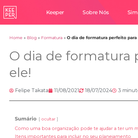
Keeper
Sobre Nós
Sim
Home
»
Blog
»
Formatura
»
O dia de formatura perfeito para 
O dia de formatura 
ele!
Felipe Takata
11/08/2021
18/07/2024
3 minut
Sumário
ocultar
Como uma boa organização pode te ajudar a ter um m
Itens importantes para incluir no seu planejamento