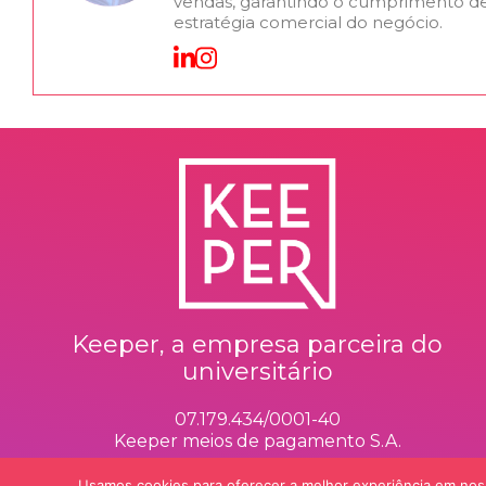
vendas, garantindo o cumprimento d
estratégia comercial do negócio.
Keeper, a empresa parceira do
universitário
07.179.434/0001-40
Keeper meios de pagamento S.A.
Usamos cookies para oferecer a melhor experiência em noss