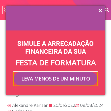
Home
»
Blog
»
Comissão de Formatura
»
Arrecadação
de fundos para a formatura com loja on-line
SIMULE A ARRECADAÇÃO
Arrecadação de
FINANCEIRA DA SUA
FESTA DE FORMATURA
fundos para a
formatura com
LEVA MENOS DE UM MINUTO
loja on-line
Alexandre Kanaan
20/01/2022
08/08/2024