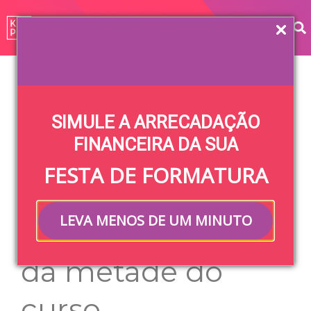
Home
»
Blog
»
Vida Universitária
»
Festa meio
advogado: como organizar o evento da metade do
SIMULE A ARRECADAÇÃO
curso
FINANCEIRA DA SUA
Festa meio
FESTA DE FORMATURA
advogado: como
LEVA MENOS DE UM MINUTO
organizar o evento
da metade do
curso