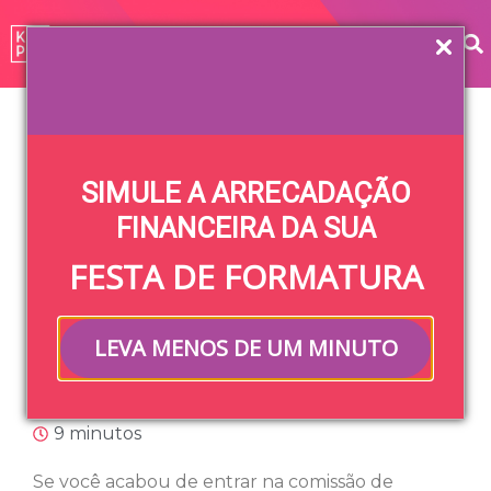
Home
»
Blog
»
Planejamento
»
Como arrecadar fundos
para a formatura
SIMULE A ARRECADAÇÃO
Como arrecadar
FINANCEIRA DA SUA
FESTA DE FORMATURA
fundos para a
formatura
LEVA MENOS DE UM MINUTO
Janis de Jesus
10/07/2019
10/06/2025
9 minutos
Se você acabou de entrar na comissão de