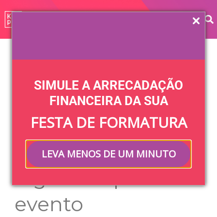
Home
»
Blog
»
Uncategorized
»
Como escolher uma
plataforma de venda de ingressos para seu evento
SIMULE A ARRECADAÇÃO
Como escolher
FINANCEIRA DA SUA
FESTA DE FORMATURA
uma plataforma
de venda de
LEVA MENOS DE UM MINUTO
ingressos para seu
evento