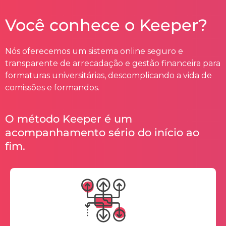
Você conhece o Keeper?
Nós oferecemos um sistema online seguro e
transparente de arrecadação e gestão financeira para
formaturas universitárias, descomplicando a vida de
comissões e formandos.
O método Keeper é um
acompanhamento sério do início ao
fim.