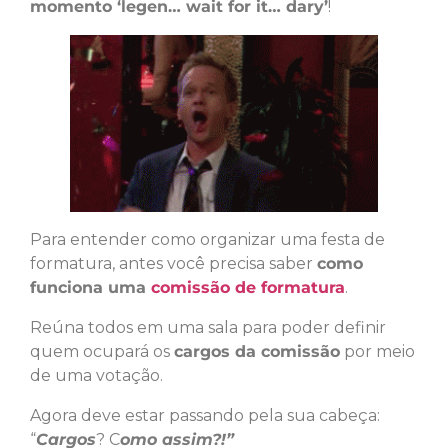
momento ‘legen… wait for it… dary’
!
Para entender como organizar uma festa de
formatura, antes você precisa saber
como
funciona uma
comissão de formatura
.
Reúna todos em uma sala para poder definir
quem ocupará os
cargos da comissão
por meio
de uma votação.
Agora deve estar passando pela sua cabeça:
“
Cargos
? C
omo assim?!”