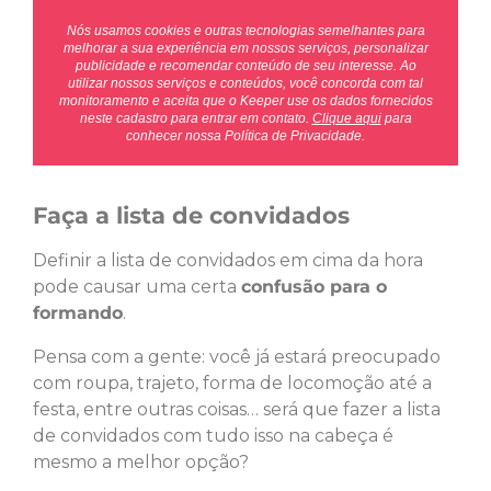
Nós usamos cookies e outras tecnologias semelhantes para
melhorar a sua experiência em nossos serviços, personalizar
publicidade e recomendar conteúdo de seu interesse. Ao
utilizar nossos serviços e conteúdos, você concorda com tal
monitoramento e aceita que o Keeper use os dados fornecidos
neste cadastro para entrar em contato.
Clique aqui
para
conhecer nossa Política de Privacidade.
Faça a lista de convidados
Definir a lista de convidados em cima da hora
pode causar uma certa
confusão para o
formando
.
Pensa com a gente: você já estará preocupado
com roupa, trajeto, forma de locomoção até a
festa, entre outras coisas… será que fazer a lista
de convidados com tudo isso na cabeça é
mesmo a melhor opção?