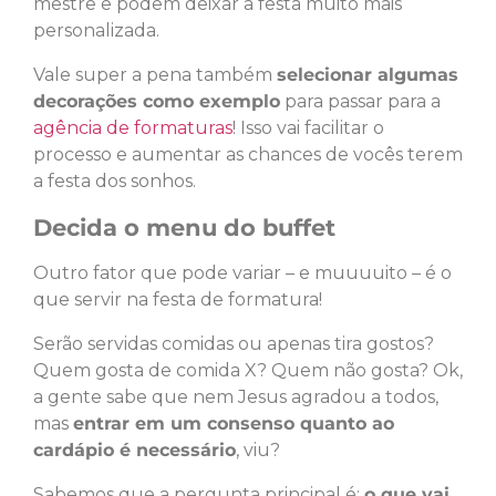
mestre e podem deixar a festa muito mais
personalizada.
Vale super a pena também
selecionar algumas
decorações como exemplo
para passar para a
agência de formaturas
! Isso vai facilitar o
processo e aumentar as chances de vocês terem
a festa dos sonhos.
Decida o menu do buffet
Outro fator que pode variar – e muuuuito – é o
que servir na festa de formatura!
Serão servidas comidas ou apenas tira gostos?
Quem gosta de comida X? Quem não gosta? Ok,
a gente sabe que nem Jesus agradou a todos,
mas
entrar em um consenso quanto ao
cardápio é necessário
, viu?
Sabemos que a pergunta principal é:
o que vai