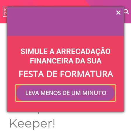
Home
»
Blog
»
Festa
»
Como organizar uma festa de
formatura: guia completo do Keeper!
SIMULE A ARRECADAÇÃO
Como organizar
FINANCEIRA DA SUA
FESTA DE FORMATURA
uma festa de
formatura: guia
LEVA MENOS DE UM MINUTO
completo do
Keeper!