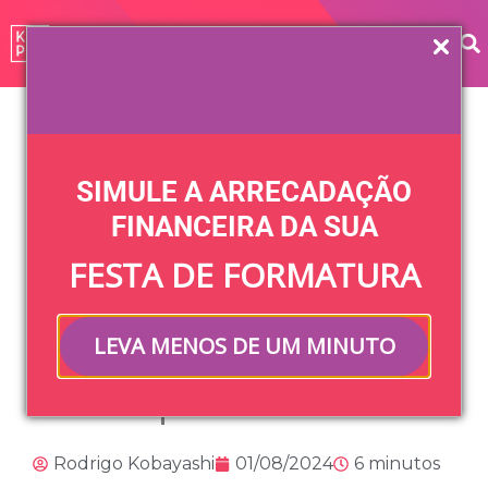
Home
»
Blog
»
Vida Universitária
»
Atlética de faculdade:
veja o que é e como fazer parte
SIMULE A ARRECADAÇÃO
Atlética de
FINANCEIRA DA SUA
FESTA DE FORMATURA
faculdade: veja o
que é e como
LEVA MENOS DE UM MINUTO
fazer parte
Rodrigo Kobayashi
01/08/2024
6 minutos