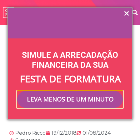
Home
»
Blog
»
Gestão Financeira
»
Dinheiro da
formatura: veja como evitar riscos financeiros
SIMULE A ARRECADAÇÃO
Dinheiro da
FINANCEIRA DA SUA
FESTA DE FORMATURA
formatura: veja
como evitar riscos
LEVA MENOS DE UM MINUTO
financeiros
Pedro Ricco
19/12/2018
01/08/2024