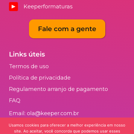
Keeperformaturas
Fale com a gente
Links úteis
Termos de uso
Política de privacidade
Regulamento arranjo de pagamento​
FAQ​
Email: ola@keeper.com.br
Usamos cookies para oferecer a melhor experiência em nosso
site. Ao aceitar, você concorda que podemos usar esses
Nossa galera