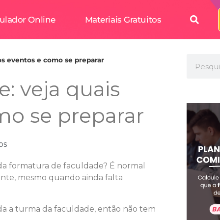
ulador Online
Materiais Gratuitos
 os eventos e como se preparar
: veja quais
mo se preparar
os
a formatura de faculdade? É normal
nte, mesmo quando ainda falta
da a turma da faculdade, então não tem