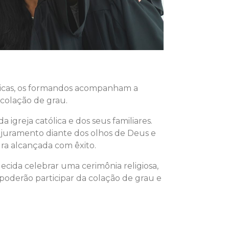
ólicas, os formandos acompanham a
 colação de grau.
igreja católica e dos seus familiares.
juramento diante dos olhos de Deus e
ra alcançada com êxito.
 decida celebrar uma cerimônia religiosa,
poderão participar da colação de grau e