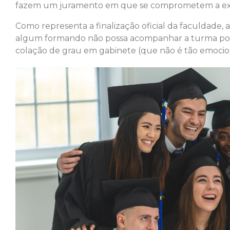
fazem um juramento em que se comprometem a exerc
Como representa a finalização oficial da faculdade, a
algum formando não possa acompanhar a turma por 
colação de grau em gabinete (que não é tão emocio