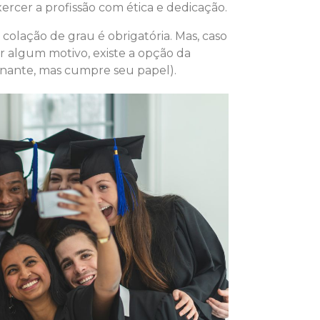
er a profissão com ética e dedicação.
 colação de grau é obrigatória. Mas, caso
algum motivo, existe a opção da
nante, mas cumpre seu papel).