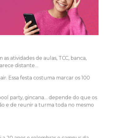
as atividades de aulas, TCC, banca,
parece distante…
air. Essa festa costuma marcar os 100
pool party, gincana… depende do que os
ão e de reunir a turma toda no mesmo
 a 20 anos e relembrar o campus da