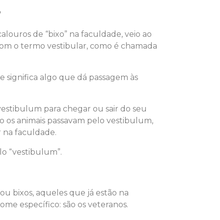
?
louros de “bixo” na faculdade, veio ao
 com o termo vestibular, como é chamada
e significa algo que dá passagem às
vestibulum para chegar ou sair do seu
mo os animais passavam pelo vestibulum,
r na faculdade.
lo “vestibulum”.
u bixos, aqueles que já estão na
 específico: são os veteranos.