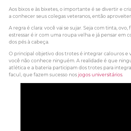
Aos bixos e às bixetes, o importante é se divertir e
a conhecer seus colegas veteranos, então aproveit
A regra é clara: você vai se sujar. Seja com tinta, ovo
estressar é ir com uma roupa velha e já pensar em c
dos pés à cabeça.
O principal objetivo dos trotes é integrar calouros 
você não conhece ninguém. A realidade é que ningu
atlética e a bateria participam dos trotes para integr
facul, que fazem sucesso nos
jogos universitários
.