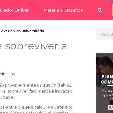
ulador Online
Materiais Gratuitos
viver à vida universitária
 sobreviver à
minutos
ão provavelmente os quatro (talvez
vai sobreviver facilmente à iniciação
culdade.
a entre o que é calouro e veterano,