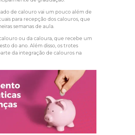
icado de calouro vai um pouco além de
tuais para recepção dos calouros, que
eiras semanas de aula.
calouro ou da caloura, que recebe um
sto do ano. Além disso, os trotes
parte da integração de calouros na