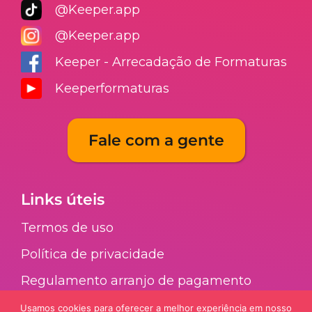
@Keeper.app
@Keeper.app
Keeper - Arrecadação de Formaturas
Keeperformaturas
Fale com a gente
Links úteis
Termos de uso
Política de privacidade
Regulamento arranjo de pagamento​
FAQ​
Usamos cookies para oferecer a melhor experiência em nosso