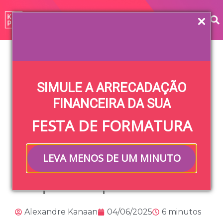
Home
»
Blog
»
Formatura
»
Cerimonialista de
formatura: o que faz, quanto custa e quem pode ser
SIMULE A ARRECADAÇÃO
Cerimonialista de
FINANCEIRA DA SUA
FESTA DE FORMATURA
formatura: o que
faz, quanto custa
LEVA MENOS DE UM MINUTO
e quem pode ser
Alexandre Kanaan
04/06/2025
6 minutos